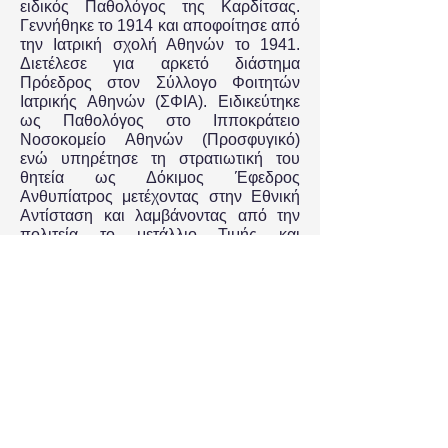
ειδικός Παθολόγος της Καρδίτσας.
Γεννήθηκε το 1914 και αποφοίτησε από
την Ιατρική σχολή Αθηνών το 1941.
Διετέλεσε για αρκετό διάστημα
Πρόεδρος στον Σύλλογο Φοιτητών
Ιατρικής Αθηνών (ΣΦΙΑ). Ειδικεύτηκε
ως Παθολόγος στο Ιπποκράτειο
Νοσοκομείο Αθηνών (Προσφυγικό)
ενώ υπηρέτησε τη στρατιωτική του
θητεία ως Δόκιμος Έφεδρος
Ανθυπίατρος μετέχοντας στην Εθνική
Αντίσταση και λαμβάνοντας από την
πολιτεία το μετάλλιο Τιμής και
Ανδρείας.
Κατά την διάρκεια του Εμφυλίου
πολέμου παντρεύεται με την Ρωξάνη
Ψάρρα, εγγονή του
Δημητρίου
Μπούσδρα
, πρωτεργάτη του κινήματος
του Κιλελέρ και απελευθερωτή των
σκλάβων αγροτών της Θεσσαλίας
(1910). Επί σειρά ετών διετέλεσε
Υγειονομικός Διευθυντής του ΙΚΑ
Καρδίτσας και Πρόεδρος της τοπικής