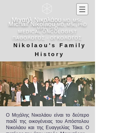
Μιχαήλ Νικολάου
MD, MSc,
Michail Nikolaou
MD, MSc, PhD
MHA, PhD
MEDICAL ONCOLOGIST
ΠΑΘΟΛΟΓΟΣ - ΟΓΚΟΛΟΓΟΣ
Nikolaou's Family
History
Ο Μιχάλης Νικολάου είναι το δεύτερο
παιδί της οικογένειας του Απόστολου
Νικολάου και της Ευαγγελίας Τάκα. Ο