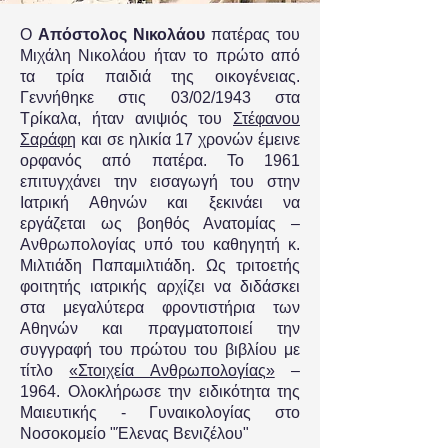
Ο
Απόστολος Νικολάου
πατέρας του
Μιχάλη Νικολάου ήταν το πρώτο από
τα τρία παιδιά της οικογένειας.
Γεννήθηκε στις 03/02/1943 στα
Τρίκαλα, ήταν ανιψιός του
Στέφανου
Σαράφη
και σε ηλικία 17 χρονών έμεινε
ορφανός από πατέρα.
Το 1961
επιτυγχάνει την εισαγωγή του στην
Ιατρική Αθηνών και ξεκινάει να
εργάζεται ως βοηθός Ανατομίας –
Ανθρωπολογίας υπό του καθηγητή κ.
Μιλτιάδη Παπαμιλτιάδη. Ως τριτοετής
φοιτητής ιατρικής αρχίζει να διδάσκει
στα μεγαλύτερα φροντιστήρια των
Αθηνών και πραγματοποιεί την
συγγραφή του πρώτου του βιβλίου με
τίτλο
«Στοιχεία Ανθρωπολογίας»
–
1964. Ολοκλήρωσε την ειδικότητα της
Μαιευτικής - Γυναικολογίας στο
Νοσοκομείο "Έλενας Βενιζέλου"