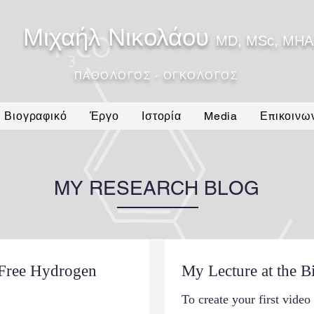
Μιχαήλ Νικολάου
MD, MSc, MHA
ΠΑΘΟΛΟΓΟΣ - ΟΓΚΟΛΟΓΟΣ
Βιογραφικό
Έργο
Ιστορία
Media
Επικοινω
MY RESEARCH BLOG
 Free Hydrogen
My Lecture at the B
To create your first video