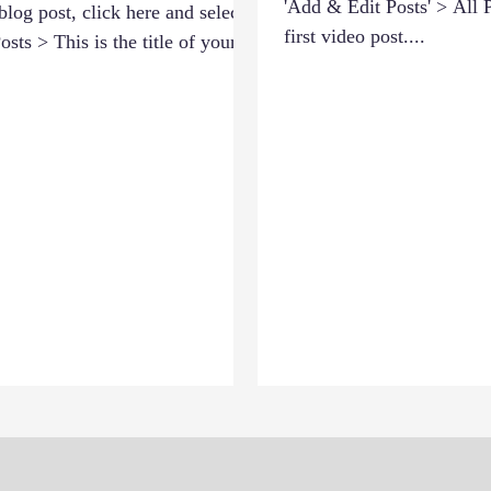
'Add & Edit Posts' > All P
blog post, click here and select
first video post....
sts > This is the title of your