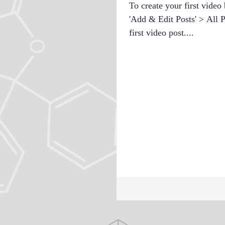
To create your first video 
'Add & Edit Posts' > All Po
first video post....